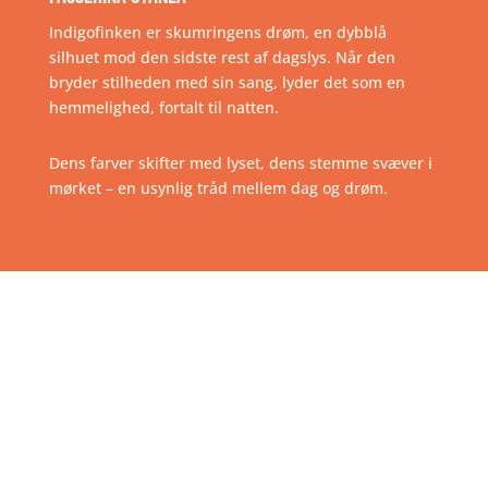
Indigofinken er skumringens drøm, en dybblå
silhuet mod den sidste rest af dagslys. Når den
bryder stilheden med sin sang, lyder det som en
hemmelighed, fortalt til natten.
Dens farver skifter med lyset, dens stemme svæver i
mørket – en usynlig tråd mellem dag og drøm.
Nøgen spurv
Passer
I Danmark har vi et væld af spurvefugle – store, små,
farverige og diskrete. Spurvene kommer i alle
afskygninger, hver med deres egen lille plads i