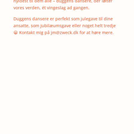
hyldest til dem alle – duggens dansere, der løfter
vores verden, ét vingeslag ad gangen.
Duggens dansere er perfekt som julegave til dine
ansatte, som jubilæumsgave eller noget helt tredje
😀 Kontakt mig på jm@zweck.dk for at høre mere.