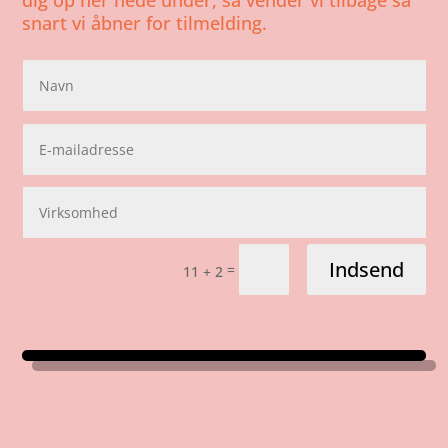
dig op her nede under, så vender vi tilbage så
snart vi åbner for tilmelding.
Indsend
=
11 + 2