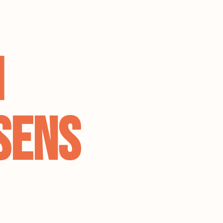
1
sens