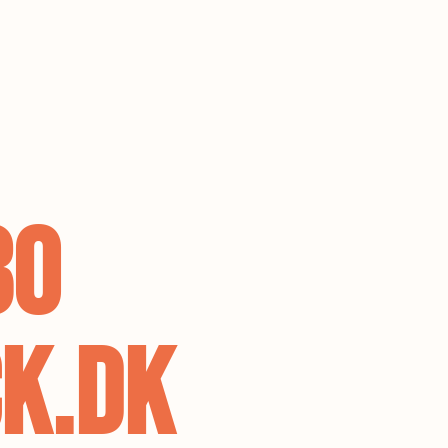
80
K.DK