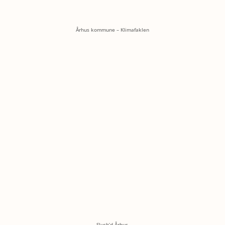
Århus kommune – Klimafaklen
Slush’d Århus