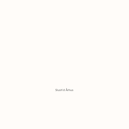
Slush’d Århus