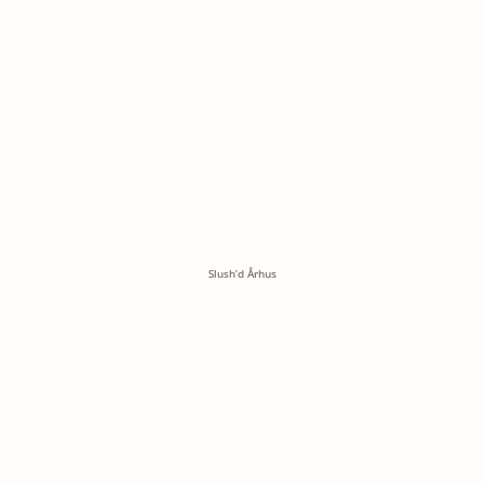
Slush’d Århus